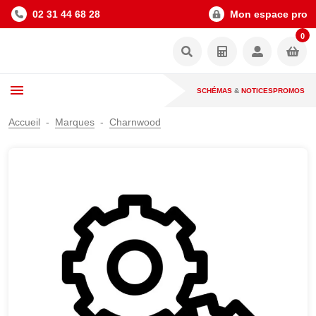
02 31 44 68 28
Mon espace pro
0
SCHÉMAS
&
NOTICES
PROMOS
Accueil
Marques
Charnwood