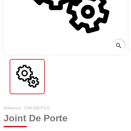
search
Référence : CHA-008-PV21
Joint De Porte