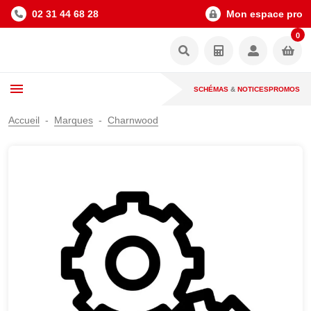
02 31 44 68 28
Mon espace pro
0
SCHÉMAS
&
NOTICES
PROMOS
Accueil
Marques
Charnwood