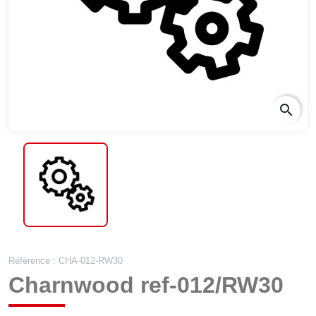
search
Référence : CHA-012-RW30
Charnwood ref-012/RW30